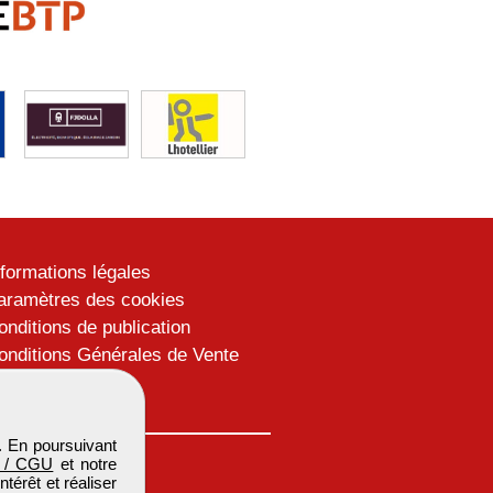
nformations légales
aramètres des cookies
onditions de publication
onditions Générales de Vente
lan du site
. En poursuivant
 / CGU
et notre
térêt et réaliser