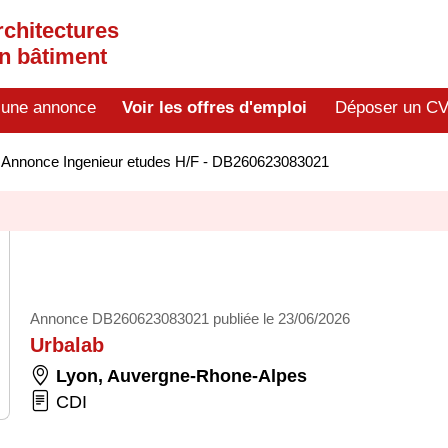
rchitectures
en bâtiment
 une annonce
Voir les offres d'emploi
Déposer un C
>
Annonce Ingenieur etudes H/F - DB260623083021
Annonce DB260623083021 publiée le 23/06/2026
Urbalab
Lyon
,
Auvergne-Rhone-Alpes
CDI