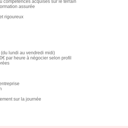
 compétences acquises sur le terrain
formation assurée
et rigoureux
 (du lundi au vendredi midi)
€ par heure à négocier selon profil
orées
entreprise
n
cement sur la journée