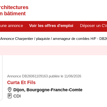
rchitectures
en bâtiment
 une annonce
Voir les offres d'emploi
Déposer un C
>
Annonce Charpentier / plaquiste / amenageur de combles H/F - DB
Annonce DB26061109163 publiée le 11/06/2026
Curta Et Fils
Dijon
,
Bourgogne-Franche-Comte
CDI