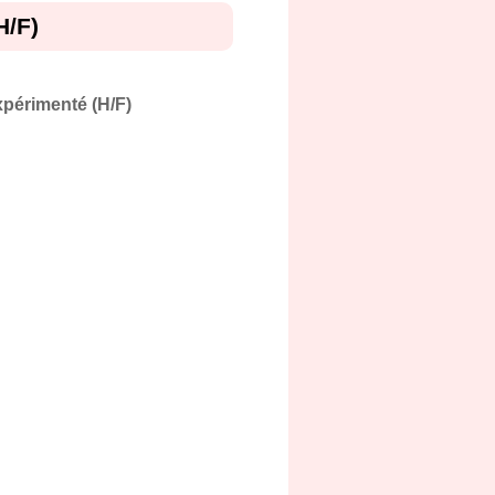
H/F)
périmenté (H/F)