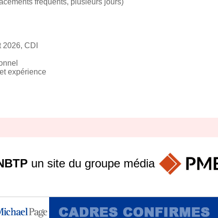
lacements fréquents, plusieurs jours)
let 2026, CDI
ionnel
 et expérience
NBTP
un site du groupe
média