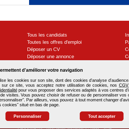
Tous les candidats
I
Toutes les offres d'emploi
P
Déposer un CV
C
Déposer une annonce
C
Témoignages utilisateurs
P
ermettent d'améliorer votre navigation
se les cookies sur son site, dont des cookies d'analyse d'audience
n sur ce site, vous acceptez notre utilisation de cookies, nos
CGV
identialité
pour vous proposer des services adaptés à vos centres d'in
 de visites. Vous pouvez choisir de refuser ou de personnaliser vos 
ersonnaliser". Par ailleurs, vous pouvez à tout moment changer d'avi
 cookies" situé en bas de page.
Personnaliser
Tout accepter
DESSINBTP
-
Tous droits réservés © 1999 - 2026