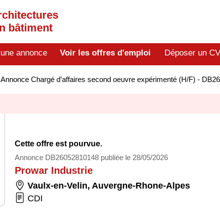
rchitectures
en bâtiment
 une annonce
Voir les offres d'emploi
Déposer un C
>
Annonce Chargé d’affaires second oeuvre expérimenté (H/F) - DB
Cette offre est pourvue.
Annonce DB26052810148 publiée le 28/05/2026
Prowar Industrie
Vaulx-en-Velin
,
Auvergne-Rhone-Alpes
CDI