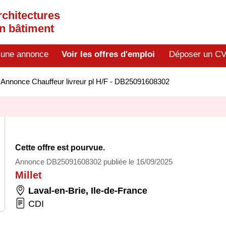
rchitectures
en bâtiment
 une annonce
Voir les offres d'emploi
Déposer un C
>
Annonce Chauffeur livreur pl H/F - DB25091608302
Cette offre est pourvue.
Annonce DB25091608302 publiée le 16/09/2025
Millet
Laval-en-Brie
,
Ile-de-France
CDI