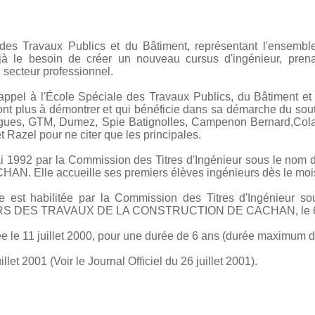
des Travaux Publics et du Bâtiment, représentant l'ensemble
jà le besoin de créer un nouveau cursus d'ingénieur, pre
 secteur professionnel.
 appel à l'École Spéciale des Travaux Publics, du Bâtiment et 
sont plus à démontrer et qui bénéficie dans sa démarche du sout
uygues, GTM, Dumez, Spie Batignolles, Campenon Bernard,Co
 Razel pour ne citer que les principales.
 mai 1992 par la Commission des Titres d'Ingénieur sous l
Elle accueille ses premiers élèves ingénieurs dès le mois
e est habilitée par la Commission des Titres d'Ingénieur 
S DES TRAVAUX DE LA CONSTRUCTION DE CACHAN, le 6 
e le 11 juillet 2000, pour une durée de 6 ans (durée maximum d'h
llet 2001 (Voir le Journal Officiel du 26 juillet 2001).