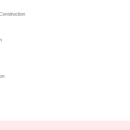
Construction
n
son