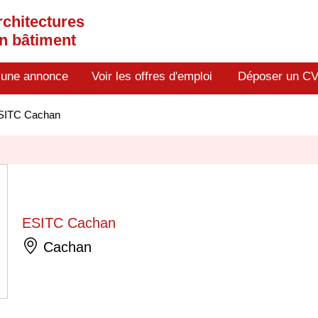
rchitectures
en bâtiment
 une annonce
Voir les offres d'emploi
Déposer un C
SITC Cachan
ESITC Cachan
Cachan