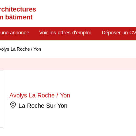
rchitectures
en bâtiment
 une annonce
Voir les offres d'emploi
Déposer un C
volys La Roche / Yon
Avolys La Roche / Yon
La Roche Sur Yon