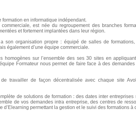
e formation en informatique indépendant.
 commerciale, est née du regroupement des branches format
entées et fortement implantées dans leur région.
a son organisation propre : équipé de salles de formations,
is également d’une équipe commerciale.
ons homogènes sur l’ensemble des ses 30 sites en appliquan
équipe Formateur nous permet de faire face à des demandes i
 de travailler de façon décentralisée avec chaque site Av
plète de solutions de formation : des dates inter entreprises s
emble de vos demandes intra entreprise, des centres de ress
 d’Elearning permettant la gestion et le suivi des formations à 