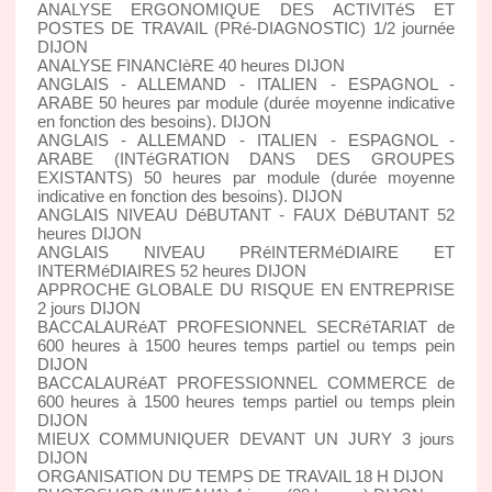
ANALYSE ERGONOMIQUE DES ACTIVITéS ET
POSTES DE TRAVAIL (PRé-DIAGNOSTIC) 1/2 journée
DIJON
ANALYSE FINANCIèRE 40 heures DIJON
ANGLAIS - ALLEMAND - ITALIEN - ESPAGNOL -
ARABE 50 heures par module (durée moyenne indicative
en fonction des besoins). DIJON
ANGLAIS - ALLEMAND - ITALIEN - ESPAGNOL -
ARABE (INTéGRATION DANS DES GROUPES
EXISTANTS) 50 heures par module (durée moyenne
indicative en fonction des besoins). DIJON
ANGLAIS NIVEAU DéBUTANT - FAUX DéBUTANT 52
heures DIJON
ANGLAIS NIVEAU PRéINTERMéDIAIRE ET
INTERMéDIAIRES 52 heures DIJON
APPROCHE GLOBALE DU RISQUE EN ENTREPRISE
2 jours DIJON
BACCALAURéAT PROFESIONNEL SECRéTARIAT de
600 heures à 1500 heures temps partiel ou temps pein
DIJON
BACCALAURéAT PROFESSIONNEL COMMERCE de
600 heures à 1500 heures temps partiel ou temps plein
DIJON
MIEUX COMMUNIQUER DEVANT UN JURY 3 jours
DIJON
ORGANISATION DU TEMPS DE TRAVAIL 18 H DIJON