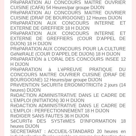
PRéPARATION AU CONCOURS MAîTRE OUVRIER
CUISINE (CAFA) 54 Heures/par groupe DIJON
PRéPARATION AU CONCOURS MAîTRE OUVRIER
CUISINE (DRAF DE BOURGOGNE) 12 Heures DIJON
PRéPARATION AUX CONCOURS INTERNE ET
EXTERNE DE GREFFIER 18 H DIJON
PRéPARATION AUX CONCOURS INTERNE ET
EXTERNE DE GREFFIERS (COUR D'APPEL DE
DIJON) 18 H DIJON
PRéPARATION AUX CONCOURS POUR LA CULTURE
GéNéRALE (COUR D'APPEL DE DIJON) 18 H DIJON
PRéPARATION à L'ORAL DES CONCOURS INSEE 12
H DIJON
PRéPARATION à L'éPREUVE PRATIQUE DU
CONCOURS MAîTRE OUVRIER CUISINE (DRAF DE
BOURGOGNE) 12 Heures/par groupe DIJON
PRéVENTION SéCURITé ERGOMOTRICITé 2 jours (14
heures) DIJON
RéDACTION ADMINISTRATIVE DANS LE CADRE DE
L'EMPLOI (INITIATION) 30 H DIJON
RéDACTION ADMINISTRATIVE DANS LE CADRE DE
L'EMPLOI : PERFECTIONNEMENT 18 H DIJON
RéDIGER SANS FAUTES 36 H DIJON
SéCURITé DES SYSTèMES D'INFORMATION 18
heures DIJON
SECRETARIAT : ACCUEIL-STANDARD 20 heures en