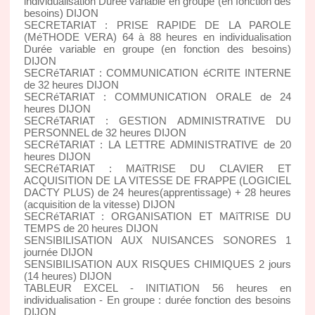
individualisation Durée variable en groupe (en fonction des
besoins) DIJON
SECRETARIAT : PRISE RAPIDE DE LA PAROLE
(MéTHODE VERA) 64 à 88 heures en individualisation
Durée variable en groupe (en fonction des besoins)
DIJON
SECRéTARIAT : COMMUNICATION éCRITE INTERNE
de 32 heures DIJON
SECRéTARIAT : COMMUNICATION ORALE de 24
heures DIJON
SECRéTARIAT : GESTION ADMINISTRATIVE DU
PERSONNEL de 32 heures DIJON
SECRéTARIAT : LA LETTRE ADMINISTRATIVE de 20
heures DIJON
SECRéTARIAT : MAîTRISE DU CLAVIER ET
ACQUISITION DE LA VITESSE DE FRAPPE (LOGICIEL
DACTY PLUS) de 24 heures(apprentissage) + 28 heures
(acquisition de la vitesse) DIJON
SECRéTARIAT : ORGANISATION ET MAîTRISE DU
TEMPS de 20 heures DIJON
SENSIBILISATION AUX NUISANCES SONORES 1
journée DIJON
SENSIBILISATION AUX RISQUES CHIMIQUES 2 jours
(14 heures) DIJON
TABLEUR EXCEL - INITIATION 56 heures en
individualisation - En groupe : durée fonction des besoins
DIJON