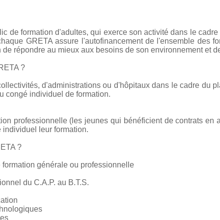
c de formation d'adultes, qui exerce son activité dans le cadre
e chaque GRETA assure l'autofinancement de l'ensemble des form
on de répondre au mieux aux besoins de son environnement et de
GRETA ?
collectivités, d'administrations ou d'hôpitaux dans le cadre du pl
 congé individuel de formation.
tion professionnelle (les jeunes qui bénéficient de contrats en 
 individuel leur formation.
RETA ?
 formation générale ou professionnelle
ionnel du C.A.P. au B.T.S.
cation
chnologiques
ces