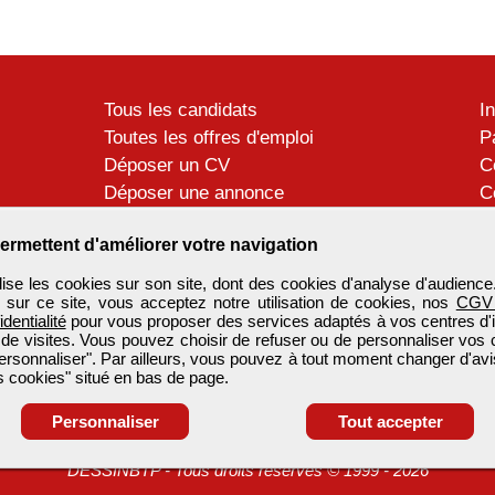
Tous les candidats
I
Toutes les offres d'emploi
P
Déposer un CV
C
Déposer une annonce
C
Témoignages utilisateurs
P
ermettent d'améliorer votre navigation
se les cookies sur son site, dont des cookies d'analyse d'audience
n sur ce site, vous acceptez notre utilisation de cookies, nos
CGV
identialité
pour vous proposer des services adaptés à vos centres d'in
 de visites. Vous pouvez choisir de refuser ou de personnaliser vos 
ersonnaliser". Par ailleurs, vous pouvez à tout moment changer d'avi
 cookies" situé en bas de page.
Personnaliser
Tout accepter
DESSINBTP
-
Tous droits réservés © 1999 - 2026