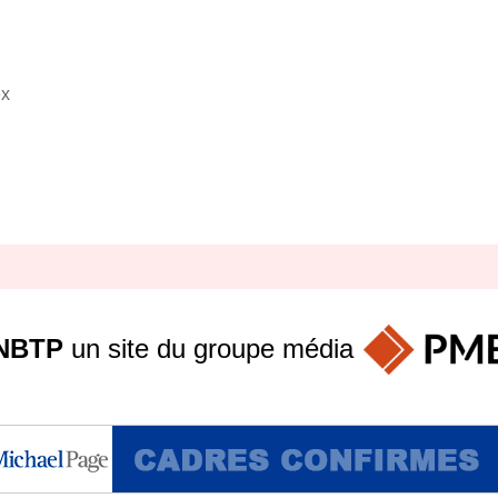
ex
NBTP
un site du groupe
média