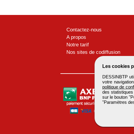
Contactez-nous
A propos
Notre tarif
Nos sites de codiffusion
Les cookies p
DESSINBTP utili
votre navigatio
politique de conf
des statistiques
sur le bouton "P
"Paramètres des