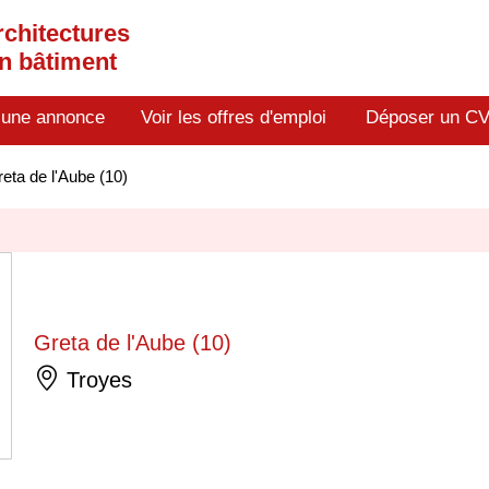
rchitectures
en bâtiment
 une annonce
Voir les offres d'emploi
Déposer un C
eta de l'Aube (10)
Greta de l'Aube (10)
Troyes