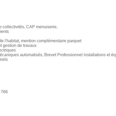
 collectivités, CAP menuiserie,
ments
 de l'habitat, mention complémentaire parquet
et gestion de travaux
ectriques
aniques automatisés, Brevet Professionnel installations et éq
riels
 766