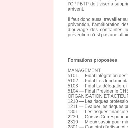
l’OPPBTP doit viser à supprim
arrivent.
Il faut donc aussi travailler 
prévention, l’amélioration de
d’ouvrage des contraintes l
prévention n’est pas une affai
Formations proposées
MANAGEMENT
5101 — Fidal Intégration des tr
5102 — Fidal Les fondamentau
5103 — Fidal La délégation, in
5104 — Fidal Présider le CHS
ORGANISATION ET ACTEU
1210 — Les risques professionn
1211 — Evaluer les risques pr
1301 — Les risques financiers 
2230 — Cursus Correspondant 
2310 — Mieux savoir pour mie
2801 — Conjoint d’artisan et p