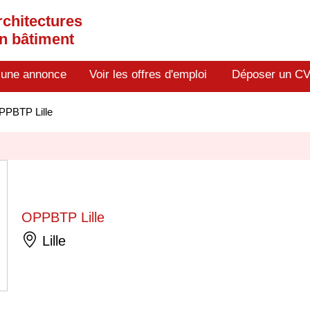
rchitectures
en bâtiment
 une annonce
Voir les offres d'emploi
Déposer un C
PPBTP Lille
OPPBTP Lille
Lille