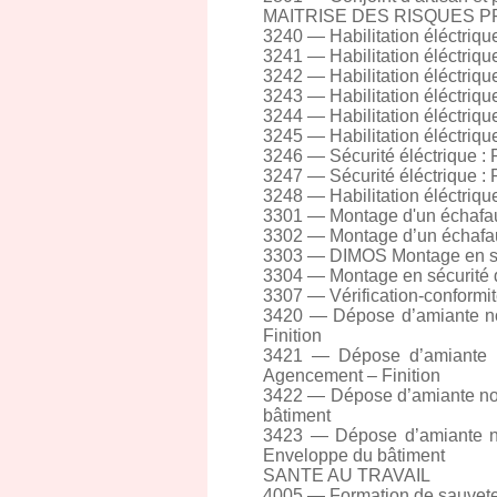
MAITRISE DES RISQUES 
3240 — Habilitation éléctri
3241 — Habilitation éléctri
3242 — Habilitation éléctriq
3243 — Habilitation éléctriqu
3244 — Habilitation éléctriqu
3245 — Habilitation éléctriq
3246 — Sécurité éléctrique :
3247 — Sécurité éléctrique :
3248 — Habilitation éléctriq
3301 — Montage d'un échafaud
3302 — Montage d’un échafaud
3303 — DIMOS Montage en séc
3304 — Montage en sécurité d’
3307 — Vérification-conformit
3420 — Dépose d’amiante non
Finition
3421 — Dépose d’amiante no
Agencement – Finition
3422 — Dépose d’amiante non
bâtiment
3423 — Dépose d’amiante non
Enveloppe du bâtiment
SANTE AU TRAVAIL
4005 — Formation de sauveteu