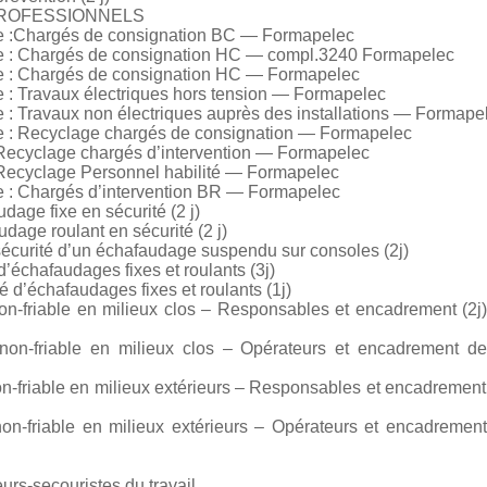
PROFESSIONNELS
que :Chargés de consignation BC — Formapelec
que : Chargés de consignation HC — compl.3240 Formapelec
ue : Chargés de consignation HC — Formapelec
e : Travaux électriques hors tension — Formapelec
e : Travaux non électriques auprès des installations — Formape
ue : Recyclage chargés de consignation — Formapelec
 Recyclage chargés d’intervention — Formapelec
 Recyclage Personnel habilité — Formapelec
ue : Chargés d’intervention BR — Formapelec
age fixe en sécurité (2 j)
age roulant en sécurité (2 j)
urité d’un échafaudage suspendu sur consoles (2j)
échafaudages fixes et roulants (3j)
é d’échafaudages fixes et roulants (1j)
-friable en milieux clos – Responsables et encadrement (2
n-friable en milieux clos – Opérateurs et encadrement de 
-friable en milieux extérieurs – Responsables et encadrement
-friable en milieux extérieurs – Opérateurs et encadrement
rs-secouristes du travail