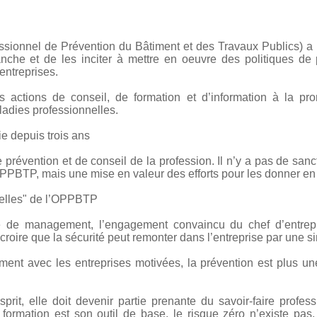
onnel de Prévention du Bâtiment et des Travaux Publics) a p
nche et de les inciter à mettre en oeuvre des politiques de 
 entreprises.
actions de conseil, de formation et d’information à la pr
ladies professionnelles.
 depuis trois ans
révention et de conseil de la profession. Il n’y a pas de san
PPBTP, mais une mise en valeur des efforts pour les donner e
nelles" de l’OPPBTP
re de management, l’engagement convaincu du chef d’entrep
de croire que la sécurité peut remonter dans l’entreprise par une s
ement avec les entreprises motivées, la prévention est plus u
sprit, elle doit devenir partie prenante du savoir-faire profe
a formation est son outil de base, le risque zéro n’existe pas