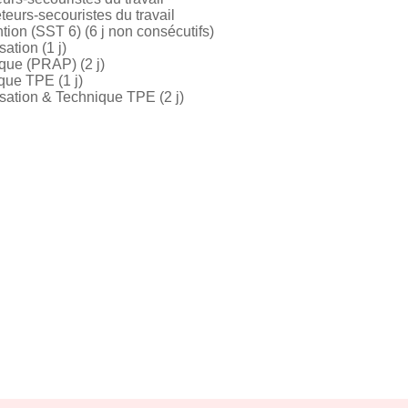
urs-secouristes du travail
ion (SST 6) (6 j non consécutifs)
tion (1 j)
ue (PRAP) (2 j)
ue TPE (1 j)
tion & Technique TPE (2 j)