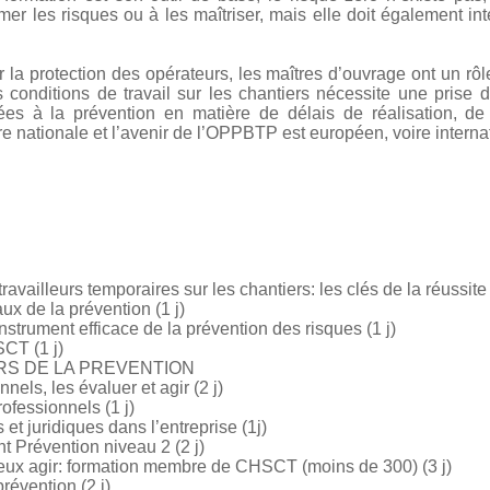
er les risques ou à les maîtriser, mais elle doit également inté
sur la protection des opérateurs, les maîtres d’ouvrage ont un r
s conditions de travail sur les chantiers nécessite une prise
iées à la prévention en matière de délais de réalisation, de
re nationale et l’avenir de l’OPPBTP est européen, voire interna
availleurs temporaires sur les chantiers: les clés de la réussite 
x de la prévention (1 j)
strument efficace de la prévention des risques (1 j)
CT (1 j)
RS DE LA PREVENTION
els, les évaluer et agir (2 j)
ofessionnels (1 j)
et juridiques dans l’entreprise (1j)
Prévention niveau 2 (2 j)
ux agir: formation membre de CHSCT (moins de 300) (3 j)
révention (2 j)