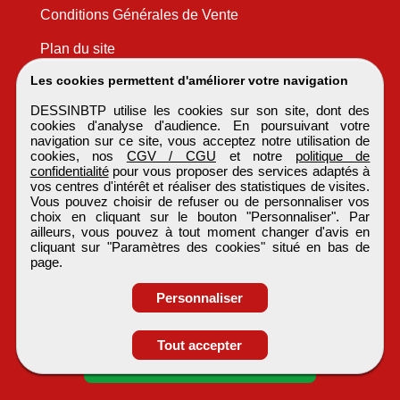
Conditions Générales de Vente
Plan du site
Les cookies permettent d'améliorer votre navigation
DESSINBTP utilise les cookies sur son site, dont des
cookies d'analyse d'audience. En poursuivant votre
navigation sur ce site, vous acceptez notre utilisation de
cookies, nos
CGV / CGU
et notre
politique de
confidentialité
pour vous proposer des services adaptés à
vos centres d'intérêt et réaliser des statistiques de visites.
Vous pouvez choisir de refuser ou de personnaliser vos
choix en cliquant sur le bouton "Personnaliser". Par
ailleurs, vous pouvez à tout moment changer d'avis en
cliquant sur "Paramètres des cookies" situé en bas de
page.
Personnaliser
Obtenir ses
Tout accepter
coordonnées
DESSINBTP
Tous droits réservés © 1999 - 2026