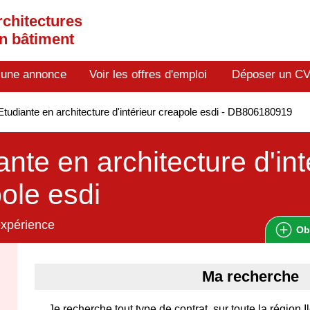
rchitectures
en bâtiment
 une annonce
Voir les offres d'emploi
Déposer un C
tudiante en architecture d'intérieur creapole esdi - DB806180919
ante en architecture d'int
ole esdi
expérience
Ob
Ma recherche
Je recherche tout type de contrat, sur toute la région 