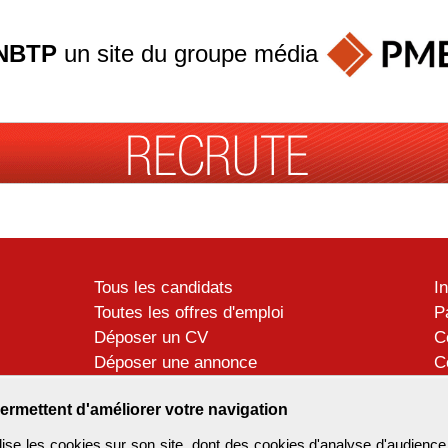
NBTP
un site du groupe
média
Tous les candidats
I
Toutes les offres d'emploi
P
Déposer un CV
C
Déposer une annonce
C
Témoignages utilisateurs
P
ermettent d'améliorer votre navigation
se les cookies sur son site, dont des cookies d'analyse d'audience