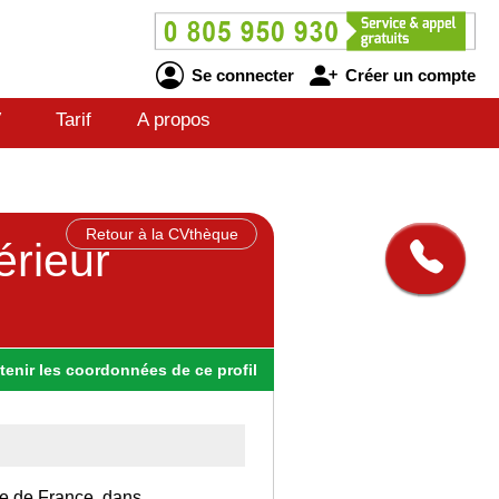
Se connecter
Créer un compte
V
Tarif
A propos
Retour à la CVthèque
érieur
tenir
les
coordonnées
de ce profil
Ile de France, dans