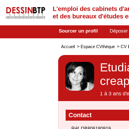
L'emploi des cabinets d'a
et des bureaux d'études 
Sourcer un profil
Déposer
Accueil
>
Espace CVthèque
>
CV E
Etudi
creap
1 à 3 ans d'
Contact
Réf. DB806180919