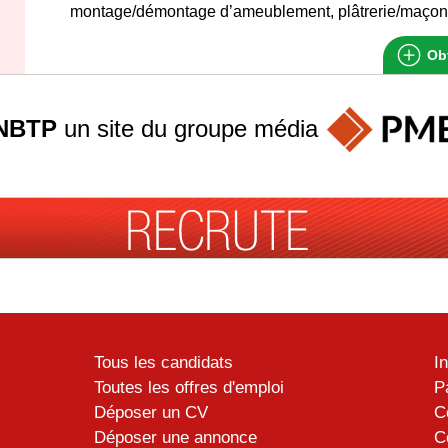
montage/démontage d’ameublement, plâtrerie/maçonn
Obt
NBTP
un site du groupe
média
Tous les candidats
I
Toutes les offres d'emploi
P
Déposer un CV
C
Déposer une annonce
C