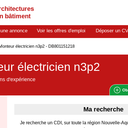
rchitectures
en bâtiment
 une annonce
Voir les offres d'emploi
Déposer un C
onteur électricien n3p2 - DB801151218
ur électricien n3p2
ns d'expérience
Ob
Ma recherche
Je recherche un CDI, sur toute la région Nouvelle-A