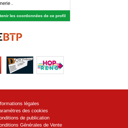
erie .
enir les coordonnées de ce profil
nformations légales
aramètres des cookies
onditions de publication
onditions Générales de Vente