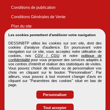
Conditions de publication
Conditions Générales de Vente
Plan du site
Les cookies permettent d'améliorer votre navigation
DESSINBTP utilise les cookies sur son site, dont des
cookies d'analyse d'audience. En poursuivant votre
navigation sur ce site, vous acceptez notre utilisation de
cookies, nos
CGV / CGU
et notre
politique de
confidentialité
pour vous proposer des services adaptés à
vos centres d'intérêt et réaliser des statistiques de visites.
Vous pouvez choisir de refuser ou de personnaliser vos
choix en cliquant sur le bouton "Personnaliser". Par
ailleurs, vous pouvez à tout moment changer d'avis en
cliquant sur "Paramètres des cookies" situé en bas de
page.
Personnaliser
Obtenir ses
Tout accepter