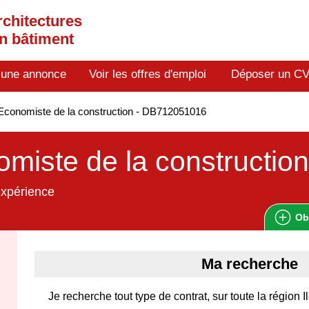
rchitectures
en bâtiment
 une annonce
Voir les offres d'emploi
Déposer un C
conomiste de la construction - DB712051016
miste de la construction
expérience
Ob
Ma recherche
Je recherche tout type de contrat, sur toute la région 