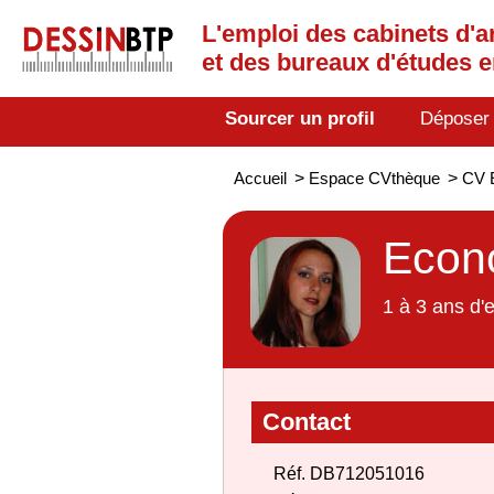
L'emploi des cabinets d'a
et des bureaux d'études 
Sourcer un profil
Déposer
Accueil
>
Espace CVthèque
>
CV E
Econo
1 à 3 ans d'
Contact
Réf. DB712051016