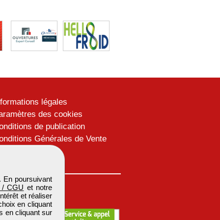
nformations légales
aramètres des cookies
onditions de publication
onditions Générales de Vente
lan du site
. En poursuivant
 / CGU
et notre
térêt et réaliser
choix en cliquant
s en cliquant sur