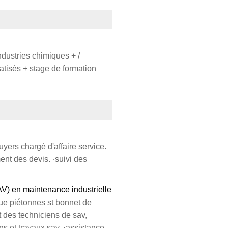
ndustries chimiques + /
tisés + stage de formation
uyers chargé d'affaire service.
ment des devis. ·suivi des
AV) en maintenance industrielle
que piétonnes st bonnet de
 des techniciens de sav,
ns et travaux sav, ·assistance