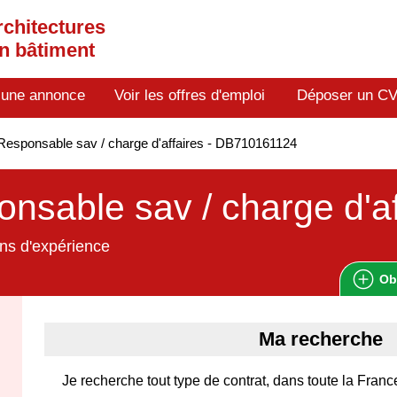
rchitectures
en bâtiment
 une annonce
Voir les offres d'emploi
Déposer un C
esponsable sav / charge d'affaires - DB710161124
nsable sav / charge d'af
ns d'expérience
Ob
Ma recherche
Je recherche tout type de contrat, dans toute la Franc