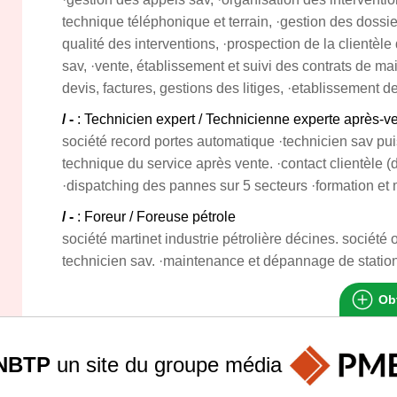
technique téléphonique et terrain, ·gestion des dossier
qualité des interventions, ·prospection de la clientèle
sav, ·vente, établissement et suivi des contrats de m
devis, factures, gestions des litiges, ·etablissement 
/ -
: Technicien expert / Technicienne experte après-v
société record portes automatique ·technicien sav pu
technique du service après vente. ·contact clientèle (d
·dispatching des pannes sur 5 secteurs ·formation e
/ -
: Foreur / Foreuse pétrole
société martinet industrie pétrolière décines. société o
technicien sav. ·maintenance et dépannage de station
Obt
NBTP
un site du groupe
média