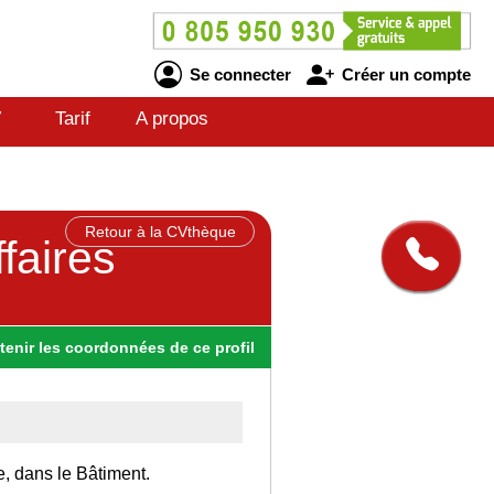
Se connecter
Créer un compte
V
Tarif
A propos
Retour à la CVthèque
faires
tenir
les
coordonnées
de ce profil
e, dans le Bâtiment.