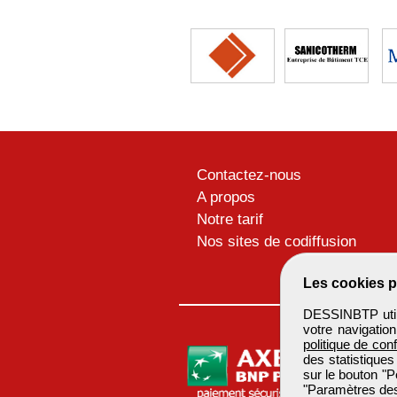
Contactez-nous
A propos
Notre tarif
Nos sites de codiffusion
Les cookies p
DESSINBTP utili
votre navigatio
politique de conf
des statistiques
sur le bouton "P
"Paramètres des