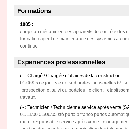
Formations
1985
:
/ bep cap mécanicien des appareils de contrôle des i
formation agent de maintenance des systèmes automa
continue
Expériences professionnelles
/ -
: Chargé / Chargée d'affaires de la construction
01/06/05 ce jour. sté norsud portes industrielles 69 tal
·prospection et suivi du portefeuille client. ·etablisse
travaux.
/ -
: Technicien / Technicienne service après vente (S
01/11/00 01/06/05 sté portalp france portes automati
mure. responsable service après vente. ·management
·gestion des appels sav, ·organisation des interventio