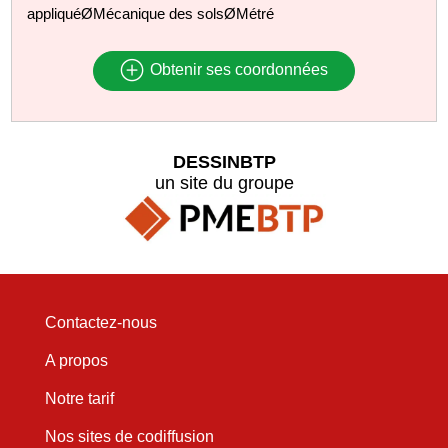
appliquéØMécanique des solsØMétré
Obtenir ses coordonnées
DESSINBTP
un site du groupe
Contactez-nous
A propos
Notre tarif
Nos sites de codiffusion