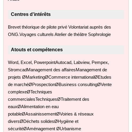
Centres d'intérêts
Brevet théorique de pilote privé Volontariat auprès des
ONG.Voyages culturels Atelier de théâtre Sophrologie
Atouts et compétences
Word, Excel, PowerpointAutocad, Labview, Pempex,
StromcadManagement des affairesManagement de
projets ØMarketingØCommerce internationalØEtudes
de marchéØProspectionØBusiness consultingØVente
complexeØTechniques
commercialesTechniquesØTraitement des
eauxØAlimentation en eau
potableØAssainissementØVoiries & réseaux
diversØDéchets solidesØHygiène et
sécuritéØAménagement ØUrbanisme