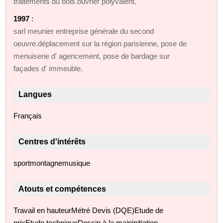
traitements du bois.ouvrier polyvalent.
1997
:
sarl meunier entreprise générale du second
oeuvre.déplacement sur la région parisienne, pose de
menuiserie d' agencement, pose de bardage sur
façades d' immeuble.
Langues
Français
Centres d'intérêts
sportmontagnemusique
Atouts et compétences
Travail en hauteurMétré Devis (DQE)Etude de
prixEtude techniqueDessin à la maininitiation