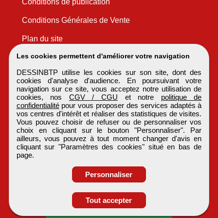
Conditions de publication
Conditions Générales de Vente
Plan du site
Les cookies permettent d'améliorer votre navigation
DESSINBTP utilise les cookies sur son site, dont des
cookies d'analyse d'audience. En poursuivant votre
navigation sur ce site, vous acceptez notre utilisation de
cookies, nos
CGV / CGU
et notre
politique de
confidentialité
pour vous proposer des services adaptés à
vos centres d'intérêt et réaliser des statistiques de visites.
Vous pouvez choisir de refuser ou de personnaliser vos
choix en cliquant sur le bouton "Personnaliser". Par
ailleurs, vous pouvez à tout moment changer d'avis en
cliquant sur "Paramètres des cookies" situé en bas de
page.
Personnaliser
Obtenir ses
Tout accepter
coordonnées
DESSINBTP
Tous droits réservés © 1999 - 2026