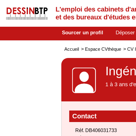
L'emploi des cabinets d'a
et des bureaux d'études 
Sourcer un profil
Déposer
Accueil
>
Espace CVthèque
>
CV I
Ingén
1 à 3 ans d'
Contact
Réf. DB406031733