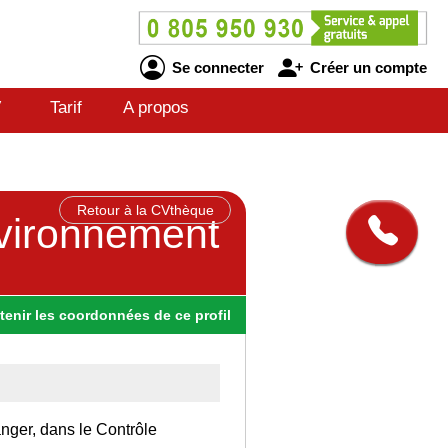
Se connecter
Créer un compte
V
Tarif
A propos
Retour à la CVthèque
nvironnement
tenir
les
coordonnées
de ce profil
anger, dans le Contrôle