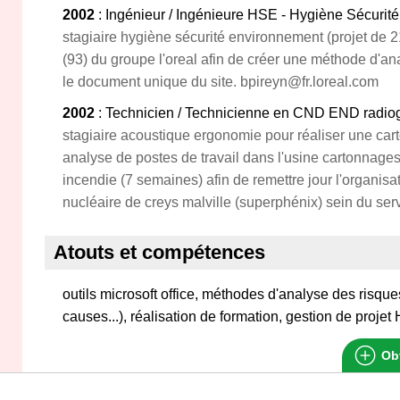
2002
: Ingénieur / Ingénieure HSE - Hygiène Sécuri
stagiaire hygiène sécurité environnement (projet de 21
(93) du groupe l'oreal afin de créer une méthode d'an
le document unique du site. bpireyn@fr.loreal.com
2002
: Technicien / Technicienne en CND END radio
stagiaire acoustique ergonomie pour réaliser une cart
analyse de postes de travail dans l'usine cartonnages
incendie (7 semaines) afin de remettre jour l'organisa
nucléaire de creys malville (superphénix) sein du serv
Atouts et compétences
outils microsoft office, méthodes d'analyse des risq
causes...), réalisation de formation, gestion de proje
Obt