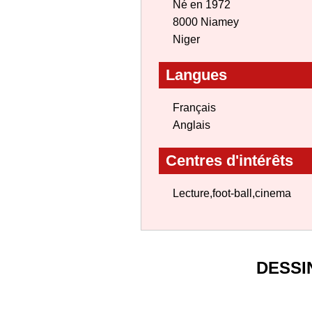
Né en 1972
8000 Niamey
Niger
Langues
Français
Anglais
Centres d'intérêts
Lecture,foot-ball,cinema
DESSI