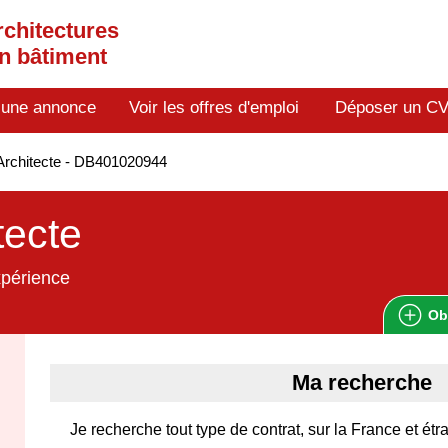
rchitectures
en bâtiment
 une annonce
Voir les offres d'emploi
Déposer un C
Architecte - DB401020944
tecte
xpérience
Ob
Ma recherche
Je recherche tout type de contrat, sur la France et étra