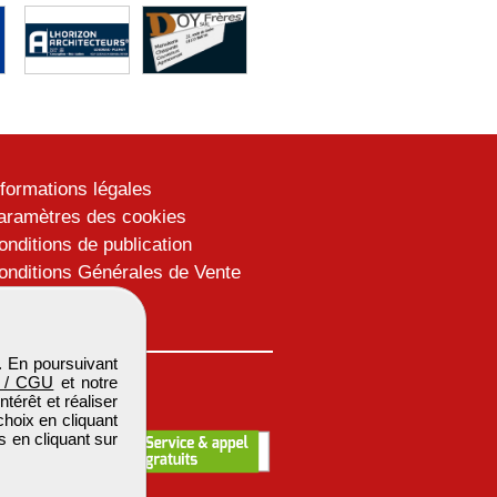
nformations légales
aramètres des cookies
onditions de publication
onditions Générales de Vente
lan du site
. En poursuivant
 / CGU
et notre
térêt et réaliser
choix en cliquant
s en cliquant sur