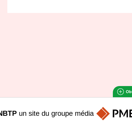
Obt
NBTP
un site du groupe
média