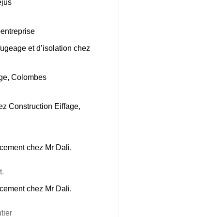
éjus
-entreprise
fugeage et d’isolation chez
age, Colombes
ez Construction Eiffage,
ncement chez Mr Dali,
t.
ncement chez Mr Dali,
tier