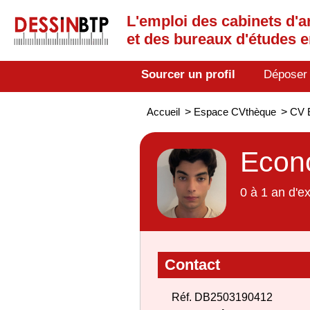
L'emploi des cabinets d'a
et des bureaux d'études 
Sourcer un profil
Déposer
Accueil
>
Espace CVthèque
>
CV E
Econo
0 à 1 an d'e
Contact
Réf. DB2503190412