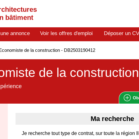
rchitectures
en bâtiment
 une annonce
Voir les offres d'emploi
Déposer un C
conomiste de la construction - DB2503190412
miste de la construction
xpérience
Ob
Ma recherche
Je recherche tout type de contrat, sur toute la région 