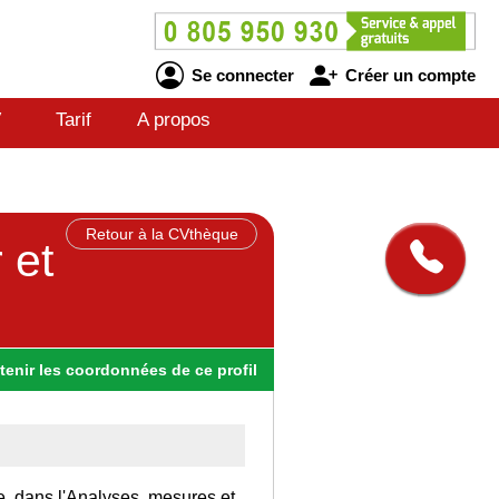
Se connecter
Créer un compte
V
Tarif
A propos
Retour à la CVthèque
 et
tenir
les
coordonnées
de ce profil
ce, dans l'Analyses, mesures et