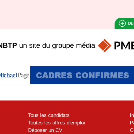
Obt
NBTP
un site du groupe
média
Tous les candidats
I
Toutes les offres d'emploi
P
Déposer un CV
C