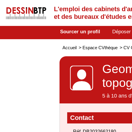
L'emploi des cabinets d'a
et des bureaux d'études 
Sourcer un profil
Déposer
Accueil
>
Espace CVthèque
>
CV G
Geomè
topo
5 à 10 ans d
Contact
Réf. DB2032662180