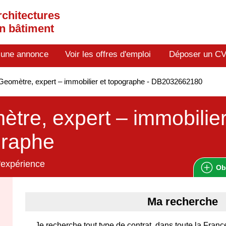
rchitectures
en bâtiment
 une annonce
Voir les offres d'emploi
Déposer un C
eomètre, expert – immobilier et topographe - DB2032662180
tre, expert – immobilier
graphe
'expérience
Ob
Ma recherche
Je recherche tout type de contrat, dans toute la Fran