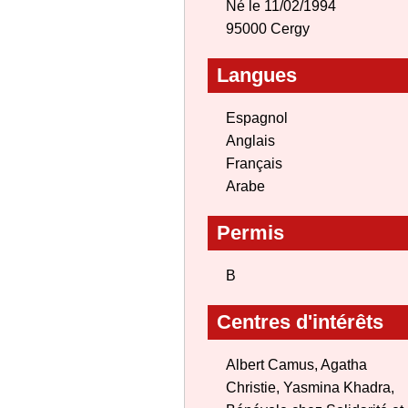
Né le 11/02/1994
95000 Cergy
Langues
Espagnol
Anglais
Français
Arabe
Permis
B
Centres d'intérêts
Albert Camus, Agatha
Christie, Yasmina Khadra,