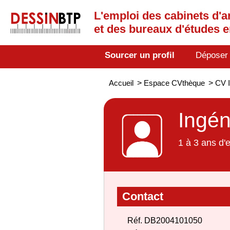
L'emploi des cabinets d'a
et des bureaux d'études 
Sourcer un profil
Déposer
Accueil
>
Espace CVthèque
>
CV I
Ingén
1 à 3 ans d'
Contact
Réf. DB2004101050