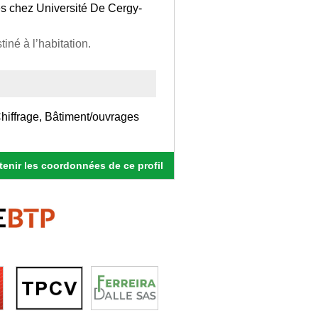
es chez Université De Cergy-
né à l’habitation.
Chiffrage, Bâtiment/ouvrages
enir les coordonnées de ce profil