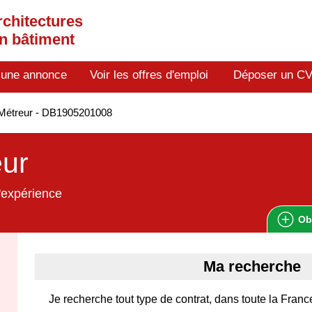
rchitectures
en bâtiment
 une annonce
Voir les offres d'emploi
Déposer un C
Métreur - DB1905201008
eur
'expérience
Ob
Ma recherche
Je recherche tout type de contrat, dans toute la Franc