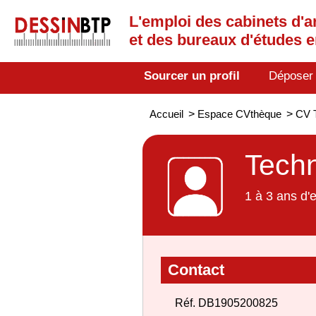
L'emploi des cabinets d'a
et des bureaux d'études 
Sourcer un profil
Déposer
Accueil
>
Espace CVthèque
>
CV 
Techn
1 à 3 ans d'
Contact
Réf. DB1905200825