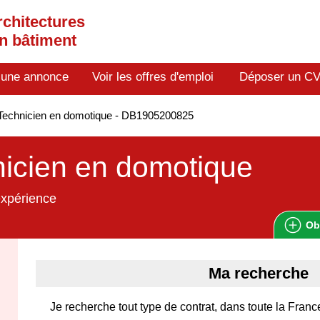
rchitectures
en bâtiment
 une annonce
Voir les offres d'emploi
Déposer un C
Technicien en domotique - DB1905200825
icien en domotique
expérience
Ob
Ma recherche
Je recherche tout type de contrat, dans toute la Franc