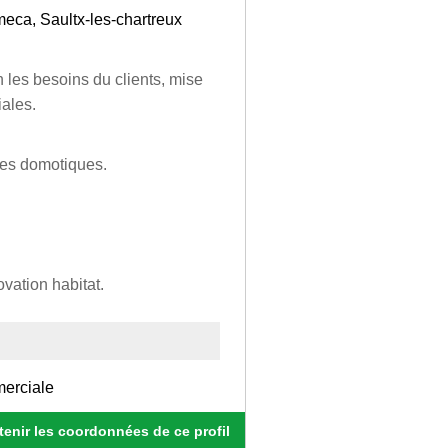
eca, Saultx-les-chartreux
 les besoins du clients, mise
iales.
mes domotiques.
vation habitat.
merciale
enir les coordonnées de ce profil