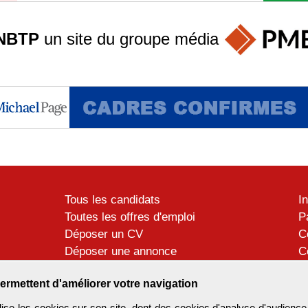
NBTP
un site du groupe
média
Tous les candidats
I
Toutes les offres d'emploi
P
Déposer un CV
C
Déposer une annonce
C
Témoignages utilisateurs
P
ermettent d'améliorer votre navigation
se les cookies sur son site, dont des cookies d'analyse d'audience