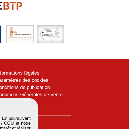
nformations légales
aramètres des cookies
onditions de publication
onditions Générales de Vente
lan du site
. En poursuivant
 / CGU
et notre
térêt et réaliser