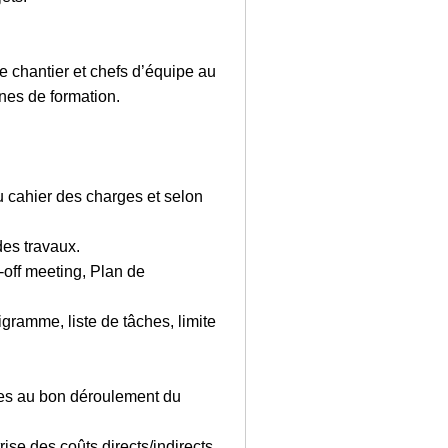
e chantier et chefs d’équipe au
nes de formation.
 du cahier des charges et selon
des travaux.
k-off meeting, Plan de
igramme, liste de tâches, limite
es au bon déroulement du
se des coûts directs/indirects,