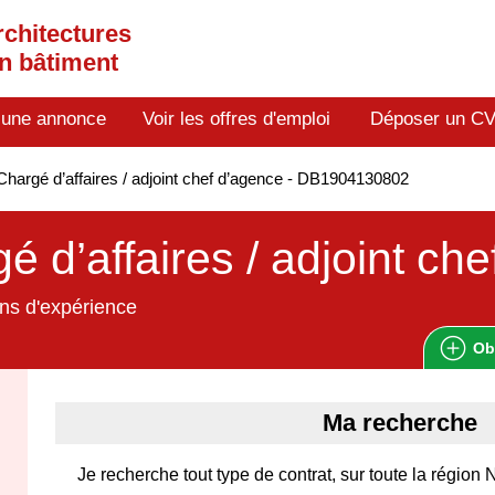
rchitectures
en bâtiment
 une annonce
Voir les offres d'emploi
Déposer un C
hargé d’affaires / adjoint chef d’agence - DB1904130802
é d’affaires / adjoint ch
ns d'expérience
Ob
Ma recherche
Je recherche tout type de contrat, sur toute la régio