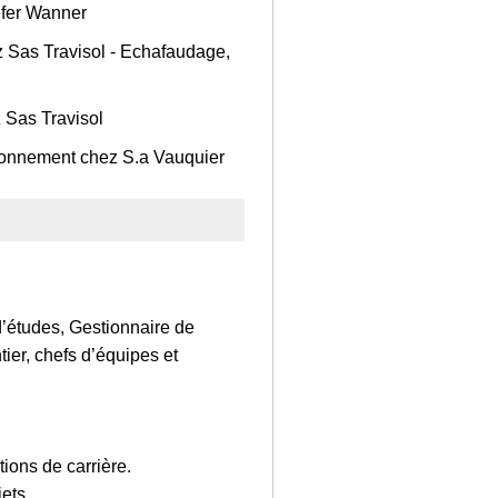
efer Wanner
s Travisol - Echafaudage,
z Sas Travisol
ironnement chez S.a Vauquier
’études, Gestionnaire de
ier, chefs d’équipes et
tions de carrière.
ets.