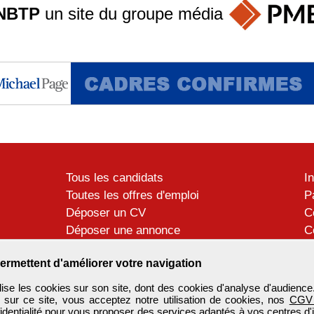
NBTP
un site du groupe
média
Tous les candidats
I
Toutes les offres d'emploi
P
Déposer un CV
C
Déposer une annonce
C
Témoignages utilisateurs
P
ermettent d'améliorer votre navigation
se les cookies sur son site, dont des cookies d'analyse d'audience
n sur ce site, vous acceptez notre utilisation de cookies, nos
CGV
identialité
pour vous proposer des services adaptés à vos centres d'in