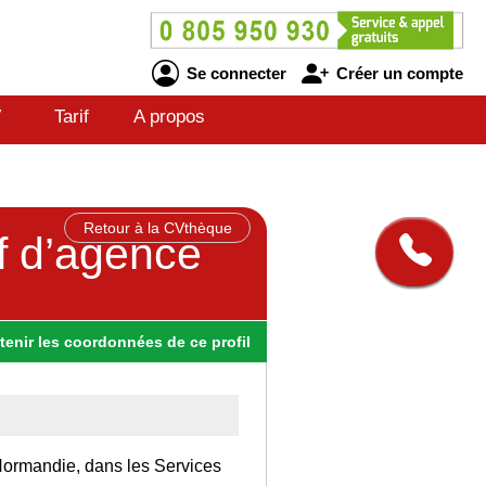
Se connecter
Créer un compte
V
Tarif
A propos
Retour à la CVthèque
ef d’agence
tenir
les
coordonnées
de ce profil
n Normandie, dans les Services