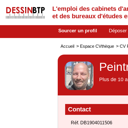
L'emploi des cabinets d'a
et des bureaux d'études 
Sourcer un profil
Déposer
Accueil
>
Espace CVthèque
>
CV P
Peint
Plus de 10 a
Contact
Réf. DB1904011506