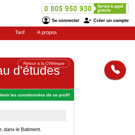
Se connecter
Créer un compte
V
Tarif
A propos
Retour à la CVthèque
au d'études
tenir
les
coordonnées
de ce profil
e, dans le Batiment.