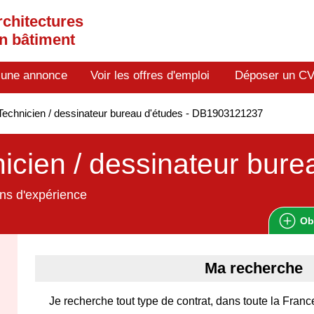
rchitectures
en bâtiment
 une annonce
Voir les offres d'emploi
Déposer un C
echnicien / dessinateur bureau d'études - DB1903121237
icien / dessinateur bure
ns d'expérience
Ob
Ma recherche
Je recherche tout type de contrat, dans toute la Franc