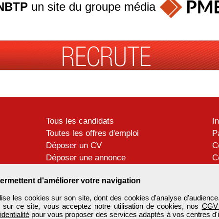
NBTP
un site du groupe
média
Tous les candidats
I
Toutes les offres d'emploi
P
Déposer un CV
C
Déposer une annonce
C
Témoignages utilisateurs
P
ermettent d'améliorer votre navigation
se les cookies sur son site, dont des cookies d'analyse d'audience
n sur ce site, vous acceptez notre utilisation de cookies, nos
CGV
identialité
pour vous proposer des services adaptés à vos centres d'in