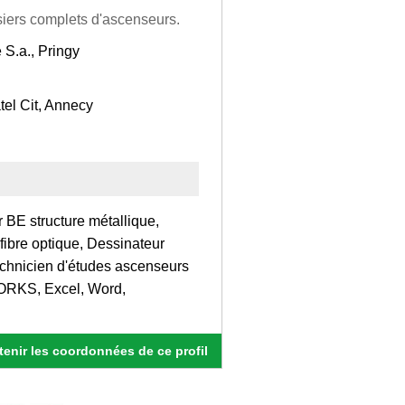
ssiers complets d'ascenseurs.
 S.a., Pringy
tel Cit, Annecy
 BE structure métallique,
fibre optique, Dessinateur
echnicien d'études ascenseurs
ORKS, Excel, Word,
enir les coordonnées de ce profil