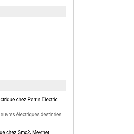
ctrique chez Perrin Electric,
pieuvres électriques destinées
.
ique chez Smc2, Meythet