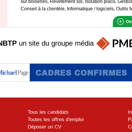
sur boiseries, Revêtement sol, Isolation placo, Gestio
Conseil à la clientèle, Informatique / logiciels, Outils
Obt
NBTP
un site du groupe
média
Tous les candidats
I
Toutes les offres d'emploi
P
Déposer un CV
C