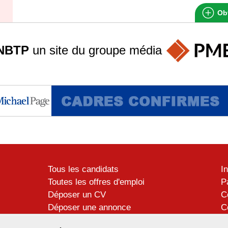
Obt
NBTP
un site du groupe
média
Tous les candidats
I
Toutes les offres d'emploi
P
Déposer un CV
C
Déposer une annonce
C
Témoignages utilisateurs
P