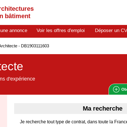
rchitectures
en bâtiment
 une annonce
Voir les offres d'emploi
Déposer un C
rchitecte - DB1903111603
tecte
ns d'expérience
Ob
Ma recherche
Je recherche tout type de contrat, dans toute la Franc