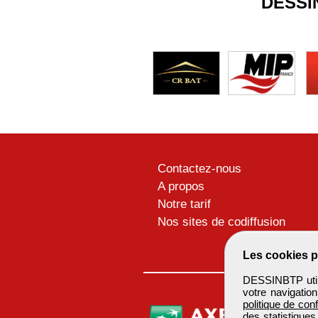
DESSI
Contactez-nous
A propos
Notre tarif
Nos sites de codiffusion
Les cookies p
DESSINBTP utili
votre navigatio
politique de conf
des statistiques