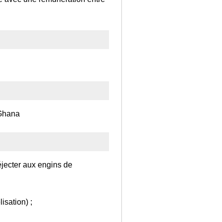
 Ghana
éjecter aux engins de
isation) ;