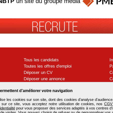
NBTP
un site du groupe
média
Tous les candidats
I
Toutes les offres d'emploi
P
Déposer un CV
C
Déposer une annonce
C
Témoignages utilisateurs
P
ermettent d'améliorer votre navigation
se les cookies sur son site, dont des cookies d'analyse d'audience
n sur ce site, vous acceptez notre utilisation de cookies, nos
CGV
identialité
pour vous proposer des services adaptés à vos centres d'in
 de visites. Vous pouvez choisir de refuser ou de personnaliser vos 