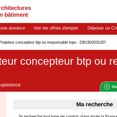
rchitectures
en bâtiment
 une annonce
Voir les offres d'emploi
Déposer un C
rojeteur concepteur btp ou responsable topo - DB1902031207
teur concepteur btp ou 
expérience
Ob
Ma recherche
Je recherche tout type de contrat, dans toute la Fran