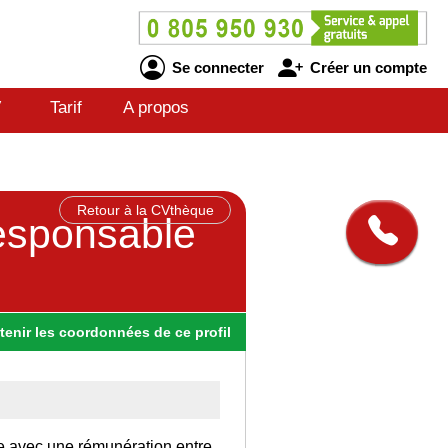
Se connecter
Créer un compte
V
Tarif
A propos
Retour à la CVthèque
responsable
tenir
les
coordonnées
de ce profil
ce avec une rémunération entre