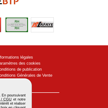
nformations légales
aramètres des cookies
onditions de publication
onditions Générales de Vente
lan du site
. En poursuivant
 / CGU
et notre
térêt et réaliser
choix en cliquant