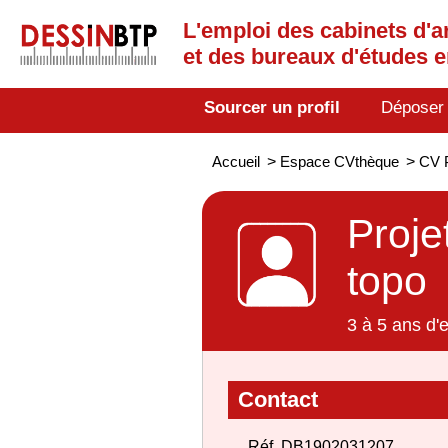
L'emploi des cabinets d'a
et des bureaux d'études 
Sourcer un profil
Déposer
Accueil
>
Espace CVthèque
>
CV P
Proje
topo
3 à 5 ans d'
Contact
Réf. DB1902031207