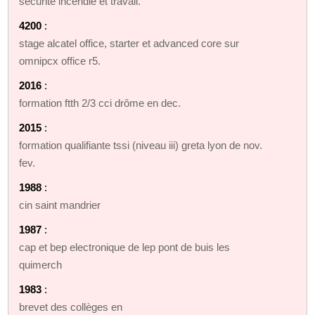
sécurité incendie et travail.
4200
:
stage alcatel office, starter et advanced core sur
omnipcx office r5.
2016
:
formation ftth 2/3 cci drôme en dec.
2015
:
formation qualifiante tssi (niveau iii) greta lyon de nov.
fev.
1988
:
cin saint mandrier
1987
:
cap et bep electronique de lep pont de buis les
quimerch
1983
:
brevet des collèges en