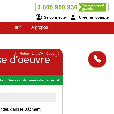
Se connecter
Créer un compte
V
Tarif
A propos
Retour à la CVthèque
se d'oeuvre
tenir
les
coordonnées
de ce profil
anger, dans le Bâtiment.