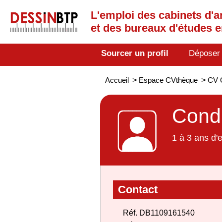
L'emploi des cabinets d'a
et des bureaux d'études 
Sourcer un profil
Déposer
Accueil
>
Espace CVthèque
>
CV C
Condu
1 à 3 ans d'
Contact
Réf. DB1109161540