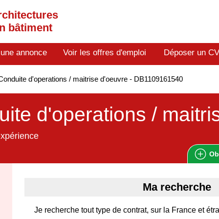
rchitectures
en bâtiment
 une annonce
Voir les offres d'emploi
Déposer un C
onduite d'operations / maitrise d'oeuvre - DB1109161540
ite d'operations / maitri
expérience
Ob
Ma recherche
Je recherche tout type de contrat, sur la France et étr