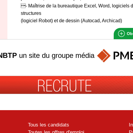
- Maîtrise de la bureautique Excel, Word, logiciel
structures
(logiciel Robot) et de dessin (Autocad, Archicad)
Obt
NBTP
un site du groupe
média
Tous les candidats
I
Toutes les offres d'emploi
P