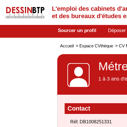
L'emploi des cabinets d'a
et des bureaux d'études 
Sourcer un profil
Déposer
Accueil
>
Espace CVthèque
>
CV 
Métre
1 à 3 ans d'
Contact
Réf. DB1008251331