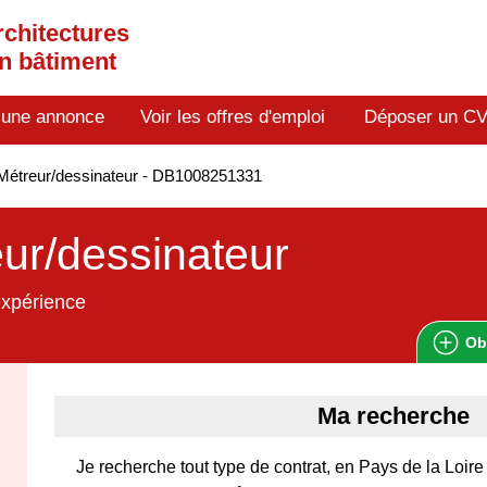
rchitectures
en bâtiment
 une annonce
Voir les offres d'emploi
Déposer un C
Métreur/dessinateur - DB1008251331
ur/dessinateur
expérience
Ob
Ma recherche
Je recherche tout type de contrat, en Pays de la Loi