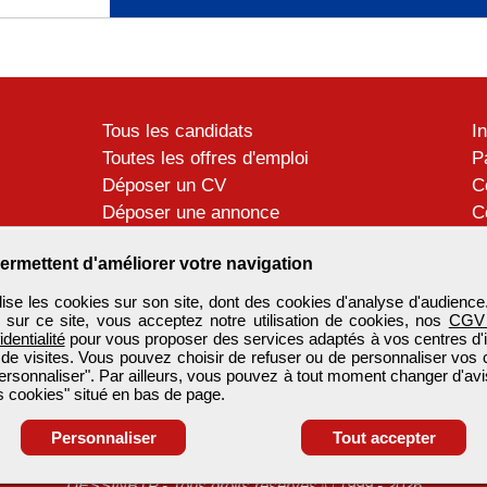
Tous les candidats
I
Toutes les offres d'emploi
P
Déposer un CV
C
Déposer une annonce
C
Témoignages utilisateurs
P
ermettent d'améliorer votre navigation
se les cookies sur son site, dont des cookies d'analyse d'audience
n sur ce site, vous acceptez notre utilisation de cookies, nos
CGV
identialité
pour vous proposer des services adaptés à vos centres d'in
 de visites. Vous pouvez choisir de refuser ou de personnaliser vos 
ersonnaliser". Par ailleurs, vous pouvez à tout moment changer d'avi
 cookies" situé en bas de page.
Personnaliser
Tout accepter
DESSINBTP
-
Tous droits réservés © 1999 - 2026