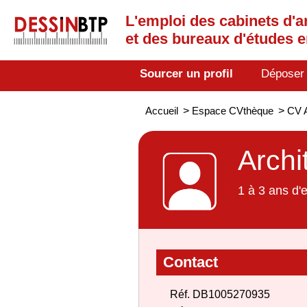
L'emploi des cabinets d'a
et des bureaux d'études 
Sourcer un profil
Déposer
Accueil
>
Espace CVthèque
>
CV 
Archi
1 à 3 ans d'
Contact
Réf. DB1005270935