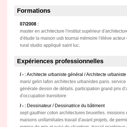
Formations
07/2008
:
master en architecture l'institut supérieur d'architecture
d'étude la maison usb tournai mémoire l'élève acteur
rural studio appliqué saint luc.
Expériences professionnelles
/ -
: Architecte urbaniste général / Architecte urbaniste
mars/ gelin lafon architectes urbanistes paris. service
générale dessin de détails. participation grand prix d'a
d'occupation transitoire
/ -
: Dessinateur / Dessinatrice du bâtiment
sept gauthier coton architectures bruxelles. missions
maisons unifamiliales travail d'avant projets, de perm
remise de prix et suivi de chantiers. travail graphiqu