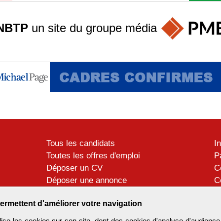
NBTP
un site du groupe
média
Tous les candidats
I
Toutes les offres d'emploi
P
Déposer un CV
C
Déposer une annonce
C
Témoignages utilisateurs
P
ermettent d'améliorer votre navigation
se les cookies sur son site, dont des cookies d'analyse d'audience