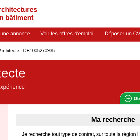
rchitectures
en bâtiment
 une annonce
Voir les offres d'emploi
Déposer un C
Architecte - DB1005270935
tecte
expérience
Ob
Ma recherche
Je recherche tout type de contrat, sur toute la région 