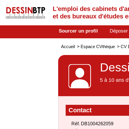
L'emploi des cabinets d'a
et des bureaux d'études 
Sourcer un profil
Déposer
Accueil
>
Espace CVthèque
>
CV D
Dessi
5 à 10 ans d
Contact
Réf. DB1004262059