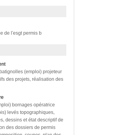
 de l'esgt permis b
ent
 batignolles (emploi) projeteur
ifs des projets, réalisation des
re
ploi) bornages opératrice
is) levés topographiques,
s, dessins et état descriptif de
ion des dossiers de permis
composition, coupes, plan des