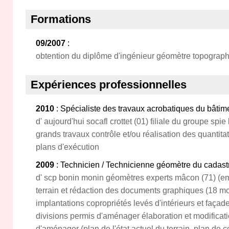
Formations
09/2007
:
obtention du diplôme d'ingénieur géomètre topographe
Expériences professionnelles
2010
: Spécialiste des travaux acrobatiques du bâtim
d' aujourd'hui socafl crottet (01) filiale du groupe spie
grands travaux contrôle et/ou réalisation des quantitat
plans d'exécution
2009
: Technicien / Technicienne géomètre du cadast
d' scp bonin monin géomètres experts mâcon (71) (em
terrain et rédaction des documents graphiques (18 mo
implantations copropriétés levés d'intérieurs et façade
divisions permis d'aménager élaboration et modificat
d'aménager (plan de l'état actuel du terrain, plan de 