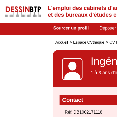
L'emploi des cabinets d'a
et des bureaux d'études 
Sourcer un profil
Déposer
Accueil
>
Espace CVthèque
>
CV I
Ingén
1 à 3 ans d'
Contact
Réf. DB1002171118