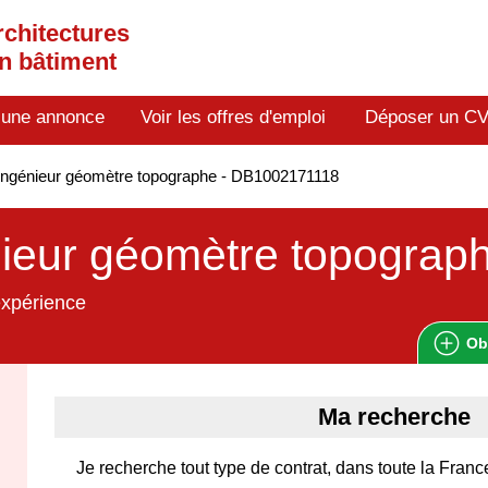
rchitectures
en bâtiment
 une annonce
Voir les offres d'emploi
Déposer un C
ngénieur géomètre topographe - DB1002171118
ieur géomètre topograp
expérience
Ob
Ma recherche
Je recherche tout type de contrat, dans toute la Franc