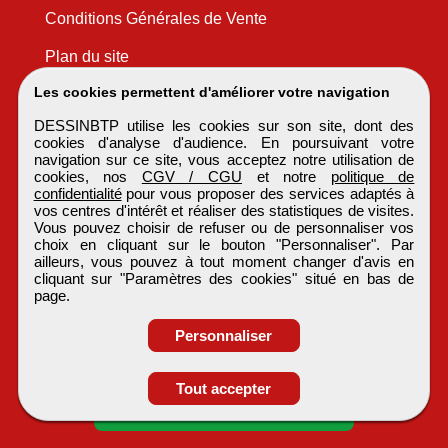
Conditions Générales de Vente
Plan du site
Les cookies permettent d'améliorer votre navigation
DESSINBTP utilise les cookies sur son site, dont des
cookies d'analyse d'audience. En poursuivant votre
navigation sur ce site, vous acceptez notre utilisation de
cookies, nos
CGV / CGU
et notre
politique de
confidentialité
pour vous proposer des services adaptés à
vos centres d'intérêt et réaliser des statistiques de visites.
Vous pouvez choisir de refuser ou de personnaliser vos
choix en cliquant sur le bouton "Personnaliser". Par
ailleurs, vous pouvez à tout moment changer d'avis en
cliquant sur "Paramètres des cookies" situé en bas de
page.
Personnaliser
Obtenir ses
Tout accepter
coordonnées
DESSINBTP
Tous droits réservés © 1999 - 2026