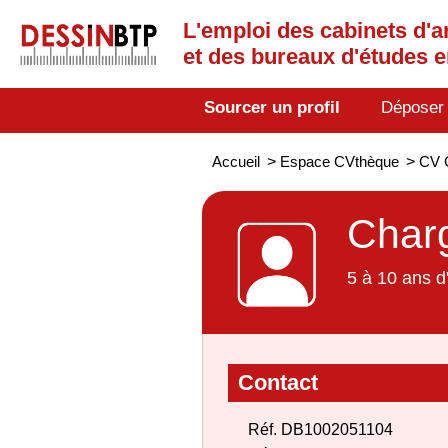
L'emploi des cabinets d'a
et des bureaux d'études 
Sourcer un profil
Déposer
Accueil
>
Espace CVthèque
>
CV C
Charg
5 à 10 ans d
Contact
Réf. DB1002051104