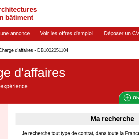
rchitectures
en bâtiment
 une annonce
Voir les offres d'emploi
Déposer un C
harge d'affaires - DB1002051104
e d'affaires
'expérience
Ob
Ma recherche
Je recherche tout type de contrat, dans toute la France