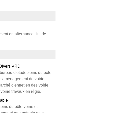
ment en alternance l'iut de
 Divers VRD
n bureau d'étude seins du pôle
 d'aménagement de voirie,
rché d'entretien des voirie,
voirie travaux en régie.
table
eins du pôle voirie et
gement eau potable (sec,