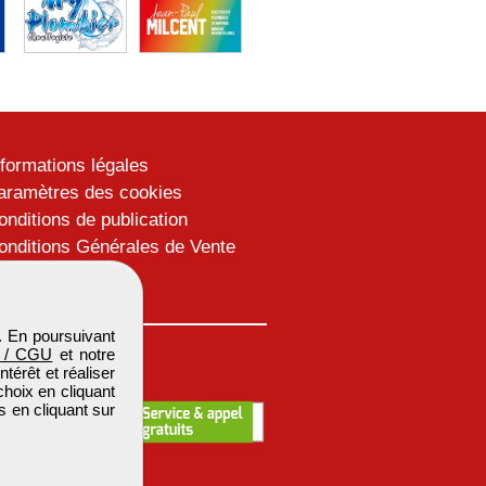
nformations légales
aramètres des cookies
onditions de publication
onditions Générales de Vente
lan du site
. En poursuivant
 / CGU
et notre
térêt et réaliser
choix en cliquant
s en cliquant sur