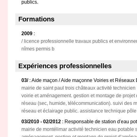
publics.
Formations
2009
:
/ licence professionnelle travaux publics et environne
nîmes permis b
Expériences professionnelles
03/
: Aide maçon / Aide maçonne Voiries et Réseaux
mairie de saint paul trois châteaux activité technicie
voirie et aménagement. gestion et montage de projet
réseau (sec, humide, télécommunication). suivi des ma
réseau et éclairage public. assistance technique pôle 
03/2010 - 02/2012
: Responsable de station d'eau po
mairie de montélimar activité technicien eau potable s
aménagement. gestion et montage de projet d'aména